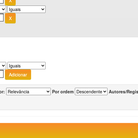
or:
Por ordem
Autores/Regi