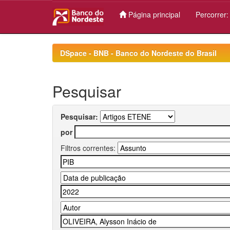
Página principal
Percorrer
Skip
navigation
DSpace - BNB - Banco do Nordeste do Brasil
Pesquisar
Pesquisar:
por
Filtros correntes: