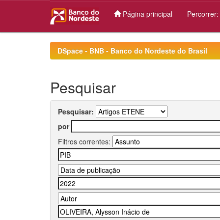
Página principal
Percorrer
Skip
navigation
DSpace - BNB - Banco do Nordeste do Brasil
Pesquisar
Pesquisar:
por
Filtros correntes: