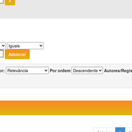
or:
Por ordem
Autores/Regi