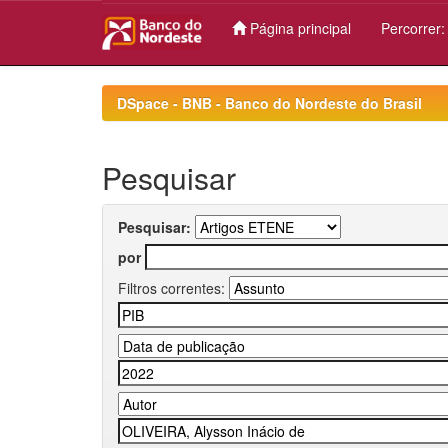
Página principal
Percorrer
Skip
navigation
DSpace - BNB - Banco do Nordeste do Brasil
Pesquisar
Pesquisar:
por
Filtros correntes: