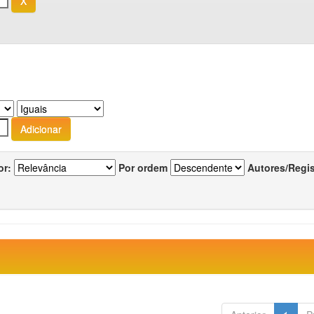
or:
Por ordem
Autores/Regi