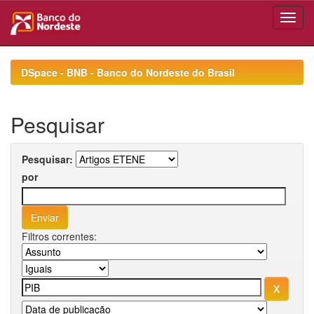
Skip
navigation
DSpace - BNB - Banco do Nordeste do Brasil
Pesquisar
Pesquisar:
por
Filtros correntes: