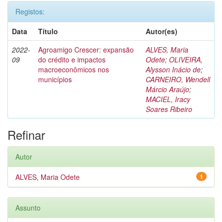
Registos:
Data
Título
Autor(es)
2022-
Agroamigo Crescer: expansão
ALVES, Maria
09
do crédito e impactos
Odete
;
OLIVEIRA,
macroeconômicos nos
Alysson Inácio de
;
municípios
CARNEIRO, Wendell
Márcio Araújo
;
MACIEL, Iracy
Soares Ribeiro
Refinar
Autor
ALVES, Maria Odete
1
Assunto