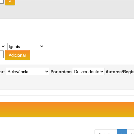
or:
Por ordem
Autores/Regi