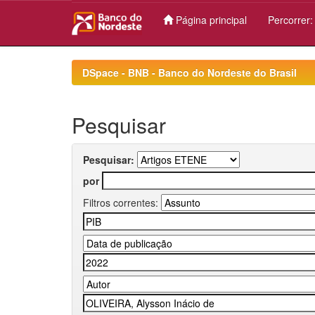
Página principal
Percorrer
Skip
navigation
DSpace - BNB - Banco do Nordeste do Brasil
Pesquisar
Pesquisar:
por
Filtros correntes: