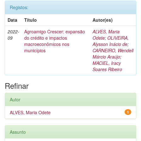
Registos:
Data
Título
Autor(es)
2022-
Agroamigo Crescer: expansão
ALVES, Maria
09
do crédito e impactos
Odete
;
OLIVEIRA,
macroeconômicos nos
Alysson Inácio de
;
municípios
CARNEIRO, Wendell
Márcio Araújo
;
MACIEL, Iracy
Soares Ribeiro
Refinar
Autor
ALVES, Maria Odete
1
Assunto