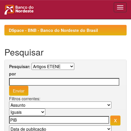
Skip
navigation
DSpace - BNB - Banco do Nordeste do Brasil
Pesquisar
Pesquisar:
por
Filtros correntes: