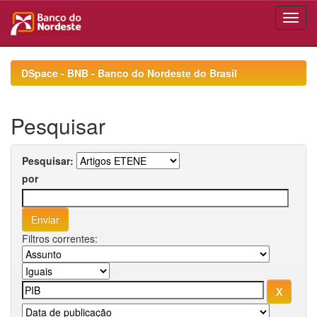
Skip
navigation
DSpace - BNB - Banco do Nordeste do Brasil
Pesquisar
Pesquisar:
por
Filtros correntes: