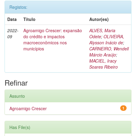
Registos:
Data
Título
Autor(es)
2022-
Agroamigo Crescer: expansão
ALVES, Maria
09
do crédito e impactos
Odete
;
OLIVEIRA,
macroeconômicos nos
Alysson Inácio de
;
municípios
CARNEIRO, Wendell
Márcio Araújo
;
MACIEL, Iracy
Soares Ribeiro
Refinar
Assunto
Agroamigo Crescer
1
Has File(s)