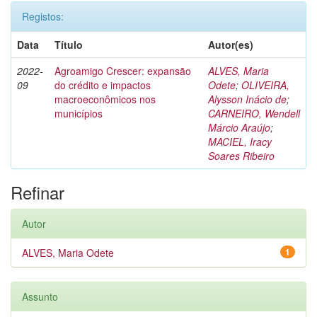
Registos:
Data
Título
Autor(es)
2022-
Agroamigo Crescer: expansão
ALVES, Maria
09
do crédito e impactos
Odete
;
OLIVEIRA,
macroeconômicos nos
Alysson Inácio de
;
municípios
CARNEIRO, Wendell
Márcio Araújo
;
MACIEL, Iracy
Soares Ribeiro
Refinar
Autor
ALVES, Maria Odete
1
Assunto