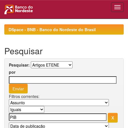
Skip
navigation
DSpace - BNB - Banco do Nordeste do Brasil
Pesquisar
Pesquisar:
por
Filtros correntes: