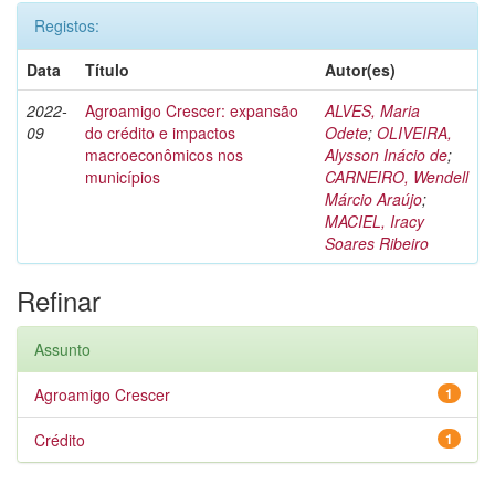
Registos:
Data
Título
Autor(es)
2022-
Agroamigo Crescer: expansão
ALVES, Maria
09
do crédito e impactos
Odete
;
OLIVEIRA,
macroeconômicos nos
Alysson Inácio de
;
municípios
CARNEIRO, Wendell
Márcio Araújo
;
MACIEL, Iracy
Soares Ribeiro
Refinar
Assunto
Agroamigo Crescer
1
Crédito
1