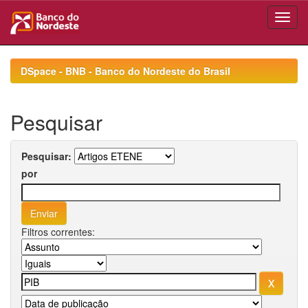
Skip
navigation
DSpace - BNB - Banco do Nordeste do Brasil
Pesquisar
Pesquisar:
por
Filtros correntes: