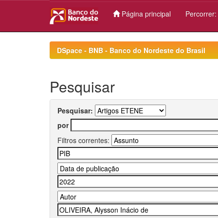
Página principal
Percorrer
Skip
navigation
DSpace - BNB - Banco do Nordeste do Brasil
Pesquisar
Pesquisar:
por
Filtros correntes: