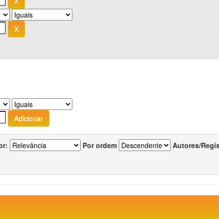
or:
Por ordem
Autores/Regi