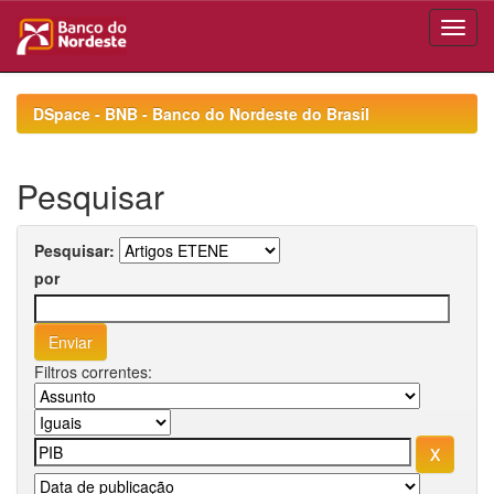
Skip
navigation
DSpace - BNB - Banco do Nordeste do Brasil
Pesquisar
Pesquisar:
por
Filtros correntes: