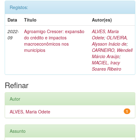
Registos:
Data
Título
Autor(es)
2022-
Agroamigo Crescer: expansão
ALVES, Maria
09
do crédito e impactos
Odete
;
OLIVEIRA,
macroeconômicos nos
Alysson Inácio de
;
municípios
CARNEIRO, Wendell
Márcio Araújo
;
MACIEL, Iracy
Soares Ribeiro
Refinar
Autor
ALVES, Maria Odete
1
Assunto