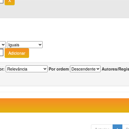
or:
Por ordem
Autores/Regi