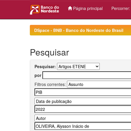
Página principal
Percorrer
Skip
navigation
DSpace - BNB - Banco do Nordeste do Brasil
Pesquisar
Pesquisar:
por
Filtros correntes: