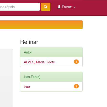
Entrar:
Refinar
Autor
ALVES, Maria Odete
1
Has File(s)
true
1