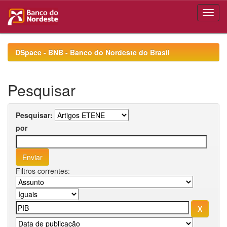
Skip
navigation
DSpace - BNB - Banco do Nordeste do Brasil
Pesquisar
Pesquisar:
por
Filtros correntes: