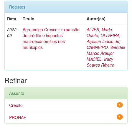
Registos:
Data
Título
Autor(es)
2022-
Agroamigo Crescer: expansão
ALVES, Maria
09
do crédito e impactos
Odete
;
OLIVEIRA,
macroeconômicos nos
Alysson Inácio de
;
municípios
CARNEIRO, Wendell
Márcio Araújo
;
MACIEL, Iracy
Soares Ribeiro
Refinar
Assunto
Crédito
1
PRONAF
1