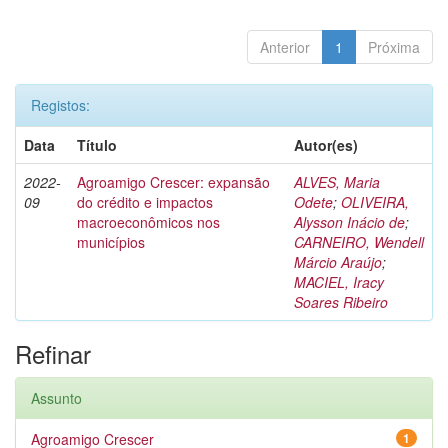
Anterior
1
Próxima
Registos:
Data
Título
Autor(es)
2022-
Agroamigo Crescer: expansão
ALVES, Maria
09
do crédito e impactos
Odete
;
OLIVEIRA,
macroeconômicos nos
Alysson Inácio de
;
municípios
CARNEIRO, Wendell
Márcio Araújo
;
MACIEL, Iracy
Soares Ribeiro
Refinar
Assunto
Agroamigo Crescer
1