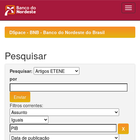
Skip
navigation
DSpace - BNB - Banco do Nordeste do Brasil
Pesquisar
Pesquisar:
por
Filtros correntes: