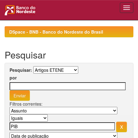
Skip
navigation
DSpace - BNB - Banco do Nordeste do Brasil
Pesquisar
Pesquisar:
por
Filtros correntes: