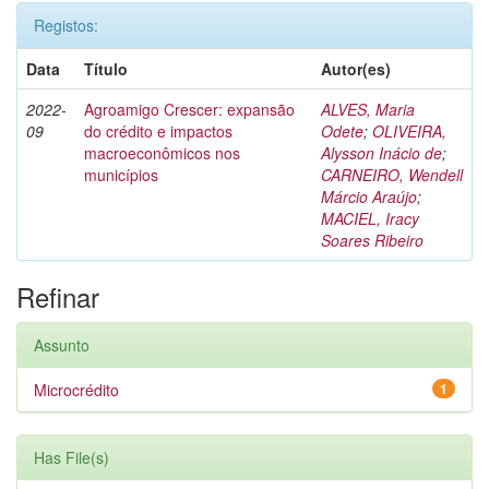
Registos:
Data
Título
Autor(es)
2022-
Agroamigo Crescer: expansão
ALVES, Maria
09
do crédito e impactos
Odete
;
OLIVEIRA,
macroeconômicos nos
Alysson Inácio de
;
municípios
CARNEIRO, Wendell
Márcio Araújo
;
MACIEL, Iracy
Soares Ribeiro
Refinar
Assunto
Microcrédito
1
Has File(s)