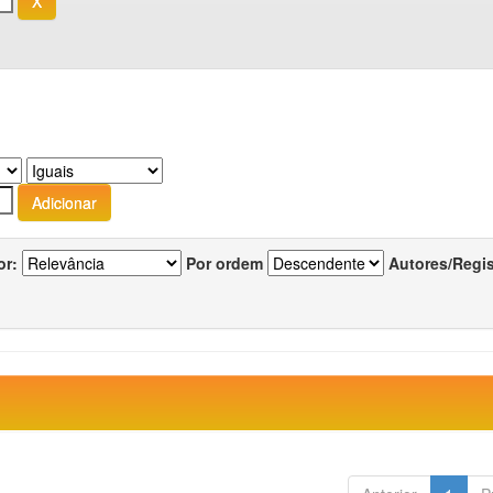
or:
Por ordem
Autores/Regi