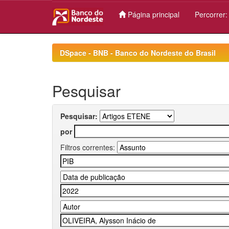
Página principal
Percorrer
Skip
navigation
DSpace - BNB - Banco do Nordeste do Brasil
Pesquisar
Pesquisar:
por
Filtros correntes: