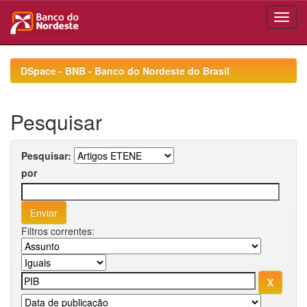
Skip
navigation
DSpace - BNB - Banco do Nordeste do Brasil
Pesquisar
Pesquisar:
por
Filtros correntes: