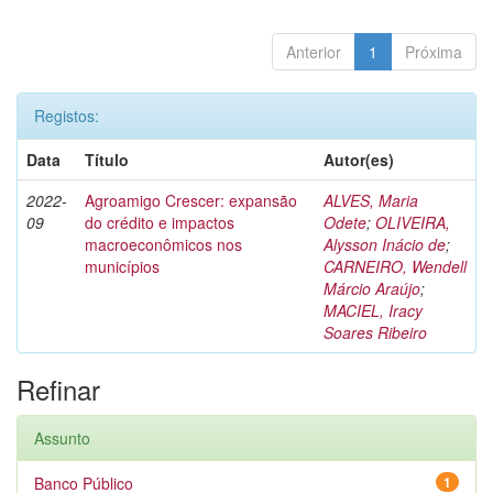
Anterior
1
Próxima
Registos:
Data
Título
Autor(es)
2022-
Agroamigo Crescer: expansão
ALVES, Maria
09
do crédito e impactos
Odete
;
OLIVEIRA,
macroeconômicos nos
Alysson Inácio de
;
municípios
CARNEIRO, Wendell
Márcio Araújo
;
MACIEL, Iracy
Soares Ribeiro
Refinar
Assunto
Banco Público
1