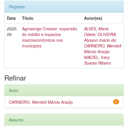
Registos:
Data
Título
Autor(es)
2022-
Agroamigo Crescer: expansão
ALVES, Maria
09
do crédito e impactos
Odete
;
OLIVEIRA,
macroeconômicos nos
Alysson Inácio de
;
municípios
CARNEIRO, Wendell
Márcio Araújo
;
MACIEL, Iracy
Soares Ribeiro
Refinar
Autor
CARNEIRO, Wendell Márcio Araújo
1
Assunto