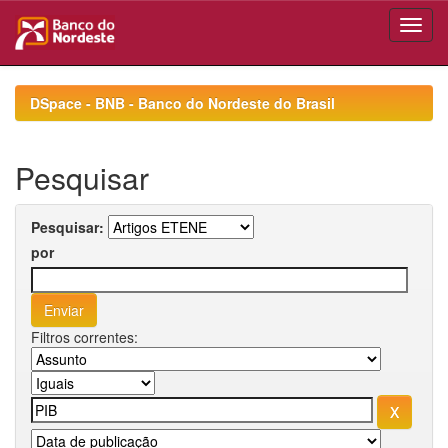
Skip
navigation
DSpace - BNB - Banco do Nordeste do Brasil
Pesquisar
Pesquisar:
por
Filtros correntes: