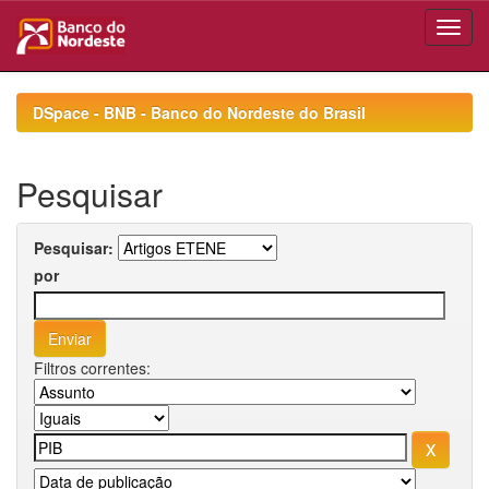
Skip
navigation
DSpace - BNB - Banco do Nordeste do Brasil
Pesquisar
Pesquisar:
por
Filtros correntes: