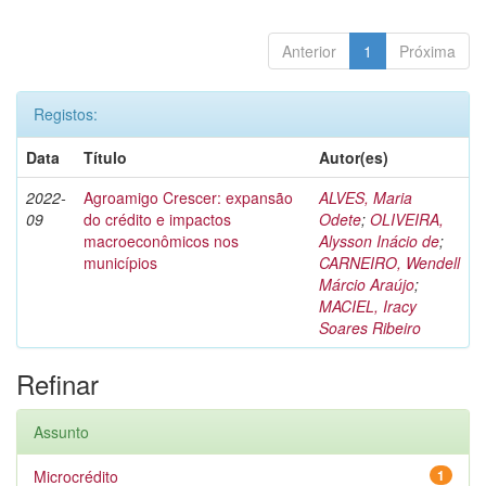
Anterior
1
Próxima
Registos:
Data
Título
Autor(es)
2022-
Agroamigo Crescer: expansão
ALVES, Maria
09
do crédito e impactos
Odete
;
OLIVEIRA,
macroeconômicos nos
Alysson Inácio de
;
municípios
CARNEIRO, Wendell
Márcio Araújo
;
MACIEL, Iracy
Soares Ribeiro
Refinar
Assunto
Microcrédito
1