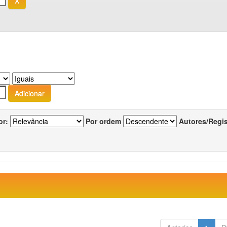
or:
Por ordem
Autores/Regi