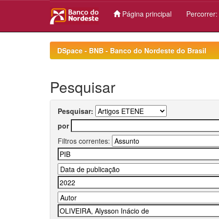
Página principal
Percorrer
Skip
navigation
DSpace - BNB - Banco do Nordeste do Brasil
Pesquisar
Pesquisar:
por
Filtros correntes: