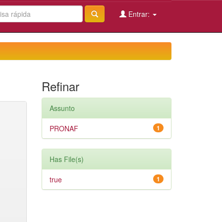
Entrar:
Refinar
Assunto
PRONAF
1
Has File(s)
true
1