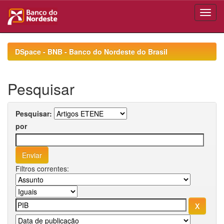
Skip
navigation
DSpace - BNB - Banco do Nordeste do Brasil
Pesquisar
Pesquisar:
por
Filtros correntes: