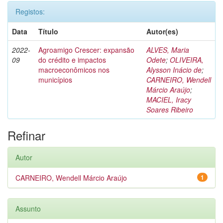
Registos:
Data
Título
Autor(es)
2022-
Agroamigo Crescer: expansão
ALVES, Maria
09
do crédito e impactos
Odete
;
OLIVEIRA,
macroeconômicos nos
Alysson Inácio de
;
municípios
CARNEIRO, Wendell
Márcio Araújo
;
MACIEL, Iracy
Soares Ribeiro
Refinar
Autor
CARNEIRO, Wendell Márcio Araújo
1
Assunto