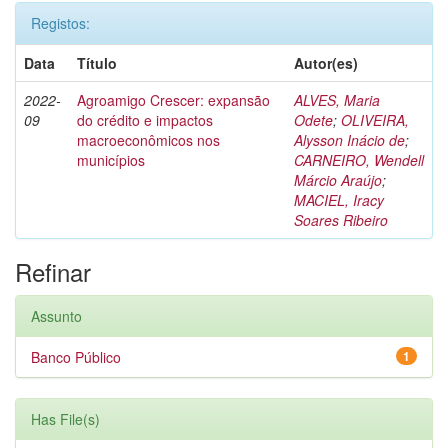
Registos:
Data
Título
Autor(es)
2022-
Agroamigo Crescer: expansão
ALVES, Maria
09
do crédito e impactos
Odete
;
OLIVEIRA,
macroeconômicos nos
Alysson Inácio de
;
municípios
CARNEIRO, Wendell
Márcio Araújo
;
MACIEL, Iracy
Soares Ribeiro
Refinar
Assunto
Banco Público
1
Has File(s)