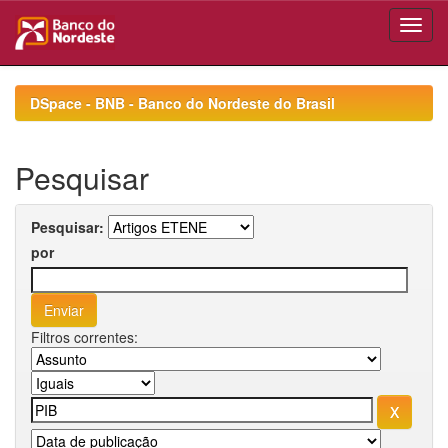
Skip
navigation
DSpace - BNB - Banco do Nordeste do Brasil
Pesquisar
Pesquisar:
por
Filtros correntes: