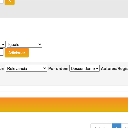
or:
Por ordem
Autores/Regi