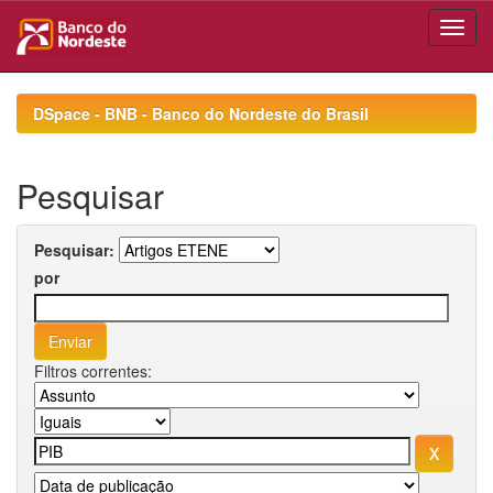
Skip
navigation
DSpace - BNB - Banco do Nordeste do Brasil
Pesquisar
Pesquisar:
por
Filtros correntes: