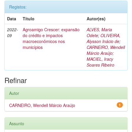
Registos:
Data
Título
Autor(es)
2022-
Agroamigo Crescer: expansão
ALVES, Maria
09
do crédito e impactos
Odete
;
OLIVEIRA,
macroeconômicos nos
Alysson Inácio de
;
municípios
CARNEIRO, Wendell
Márcio Araújo
;
MACIEL, Iracy
Soares Ribeiro
Refinar
Autor
CARNEIRO, Wendell Márcio Araújo
1
Assunto