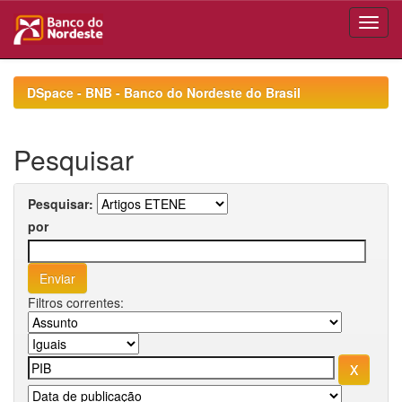
Skip
navigation
DSpace - BNB - Banco do Nordeste do Brasil
Pesquisar
Pesquisar:
por
Filtros correntes: