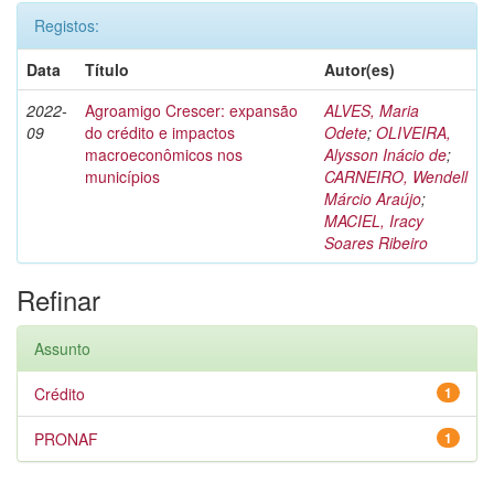
Registos:
Data
Título
Autor(es)
2022-
Agroamigo Crescer: expansão
ALVES, Maria
09
do crédito e impactos
Odete
;
OLIVEIRA,
macroeconômicos nos
Alysson Inácio de
;
municípios
CARNEIRO, Wendell
Márcio Araújo
;
MACIEL, Iracy
Soares Ribeiro
Refinar
Assunto
Crédito
1
PRONAF
1