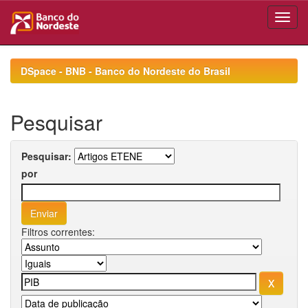
Skip
navigation
DSpace - BNB - Banco do Nordeste do Brasil
Pesquisar
Pesquisar:
por
Filtros correntes: