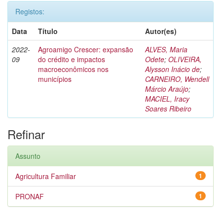
Registos:
Data
Título
Autor(es)
2022-
Agroamigo Crescer: expansão
ALVES, Maria
09
do crédito e impactos
Odete
;
OLIVEIRA,
macroeconômicos nos
Alysson Inácio de
;
municípios
CARNEIRO, Wendell
Márcio Araújo
;
MACIEL, Iracy
Soares Ribeiro
Refinar
Assunto
Agricultura Familiar
1
PRONAF
1