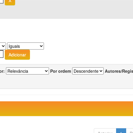
or:
Por ordem
Autores/Regi