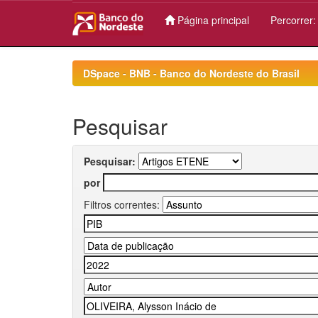
Página principal
Percorrer
Skip
navigation
DSpace - BNB - Banco do Nordeste do Brasil
Pesquisar
Pesquisar:
por
Filtros correntes: