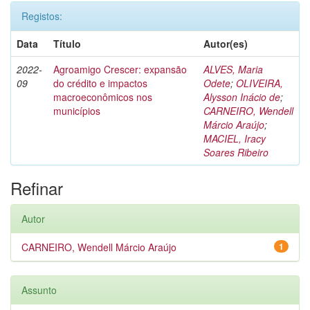
Registos:
Data
Título
Autor(es)
2022-
Agroamigo Crescer: expansão
ALVES, Maria
09
do crédito e impactos
Odete
;
OLIVEIRA,
macroeconômicos nos
Alysson Inácio de
;
municípios
CARNEIRO, Wendell
Márcio Araújo
;
MACIEL, Iracy
Soares Ribeiro
Refinar
Autor
CARNEIRO, Wendell Márcio Araújo
1
Assunto