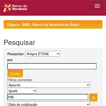
Skip
navigation
DSpace - BNB - Banco do Nordeste do Brasil
Pesquisar
Pesquisar:
por
Filtros correntes: