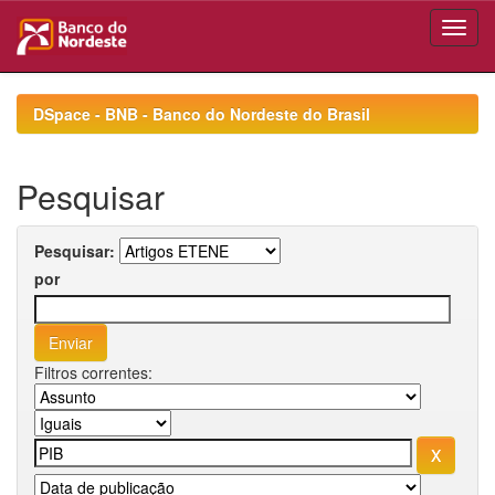
Skip
navigation
DSpace - BNB - Banco do Nordeste do Brasil
Pesquisar
Pesquisar:
por
Filtros correntes: