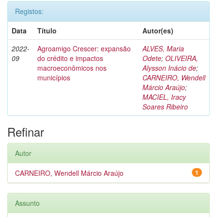
Registos:
Data
Título
Autor(es)
2022-
Agroamigo Crescer: expansão
ALVES, Maria
09
do crédito e impactos
Odete
;
OLIVEIRA,
macroeconômicos nos
Alysson Inácio de
;
municípios
CARNEIRO, Wendell
Márcio Araújo
;
MACIEL, Iracy
Soares Ribeiro
Refinar
Autor
CARNEIRO, Wendell Márcio Araújo
1
Assunto