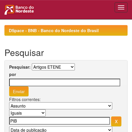
Skip
navigation
DSpace - BNB - Banco do Nordeste do Brasil
Pesquisar
Pesquisar:
por
Filtros correntes: