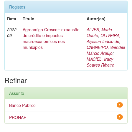
Registos:
Data
Título
Autor(es)
2022-
Agroamigo Crescer: expansão
ALVES, Maria
09
do crédito e impactos
Odete
;
OLIVEIRA,
macroeconômicos nos
Alysson Inácio de
;
municípios
CARNEIRO, Wendell
Márcio Araújo
;
MACIEL, Iracy
Soares Ribeiro
Refinar
Assunto
Banco Público
1
PRONAF
1