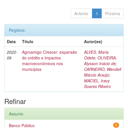
Anterior
1
Próxima
Registos:
Data
Título
Autor(es)
2022-
Agroamigo Crescer: expansão
ALVES, Maria
09
do crédito e impactos
Odete
;
OLIVEIRA,
macroeconômicos nos
Alysson Inácio de
;
municípios
CARNEIRO, Wendell
Márcio Araújo
;
MACIEL, Iracy
Soares Ribeiro
Refinar
Assunto
Banco Público
1