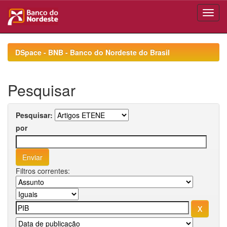
Skip
navigation
DSpace - BNB - Banco do Nordeste do Brasil
Pesquisar
Pesquisar:
por
Filtros correntes: