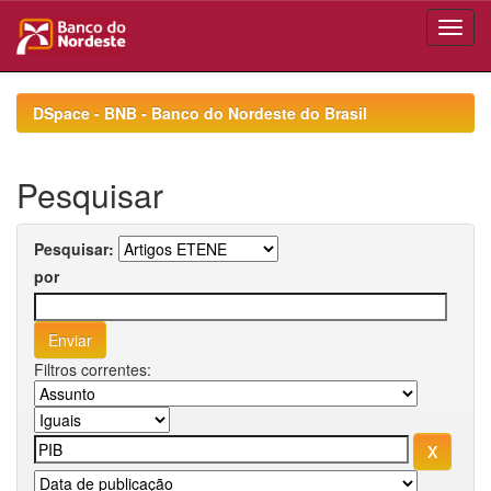
Skip
navigation
DSpace - BNB - Banco do Nordeste do Brasil
Pesquisar
Pesquisar:
por
Filtros correntes: