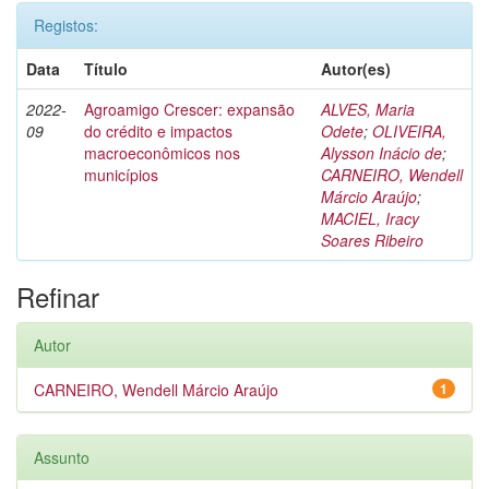
Registos:
Data
Título
Autor(es)
2022-
Agroamigo Crescer: expansão
ALVES, Maria
09
do crédito e impactos
Odete
;
OLIVEIRA,
macroeconômicos nos
Alysson Inácio de
;
municípios
CARNEIRO, Wendell
Márcio Araújo
;
MACIEL, Iracy
Soares Ribeiro
Refinar
Autor
CARNEIRO, Wendell Márcio Araújo
1
Assunto