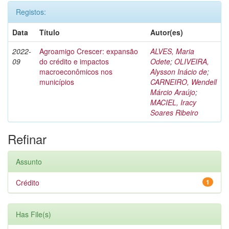
Registos:
Data
Título
Autor(es)
2022-
Agroamigo Crescer: expansão
ALVES, Maria
09
do crédito e impactos
Odete
;
OLIVEIRA,
macroeconômicos nos
Alysson Inácio de
;
municípios
CARNEIRO, Wendell
Márcio Araújo
;
MACIEL, Iracy
Soares Ribeiro
Refinar
Assunto
Crédito
1
Has File(s)