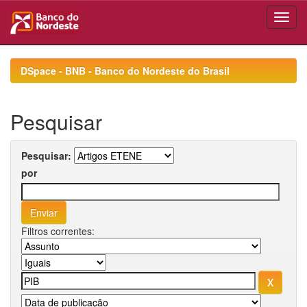
Skip
navigation
DSpace - BNB - Banco do Nordeste do Brasil
Pesquisar
Pesquisar:
por
Filtros correntes: