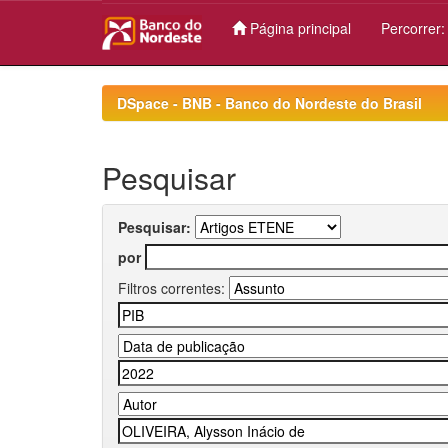
Página principal
Percorrer
Skip
navigation
DSpace - BNB - Banco do Nordeste do Brasil
Pesquisar
Pesquisar:
por
Filtros correntes: