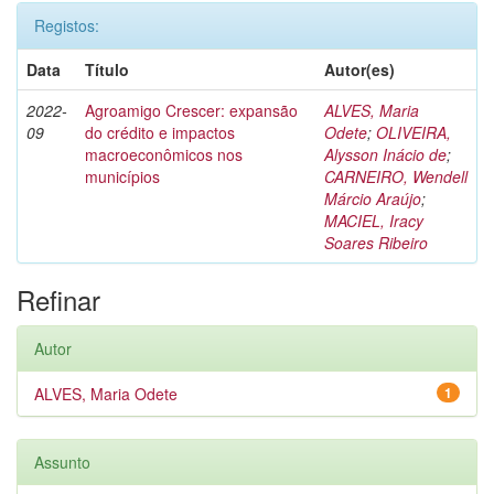
Registos:
Data
Título
Autor(es)
2022-
Agroamigo Crescer: expansão
ALVES, Maria
09
do crédito e impactos
Odete
;
OLIVEIRA,
macroeconômicos nos
Alysson Inácio de
;
municípios
CARNEIRO, Wendell
Márcio Araújo
;
MACIEL, Iracy
Soares Ribeiro
Refinar
Autor
ALVES, Maria Odete
1
Assunto