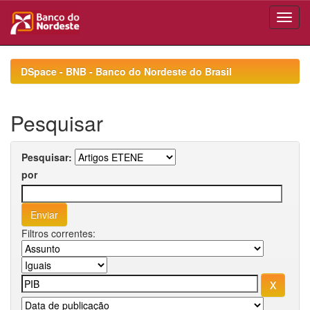
Skip
navigation
DSpace - BNB - Banco do Nordeste do Brasil
Pesquisar
Pesquisar:
por
Filtros correntes: