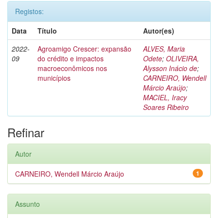
Registos:
Data
Título
Autor(es)
2022-
Agroamigo Crescer: expansão
ALVES, Maria
09
do crédito e impactos
Odete
;
OLIVEIRA,
macroeconômicos nos
Alysson Inácio de
;
municípios
CARNEIRO, Wendell
Márcio Araújo
;
MACIEL, Iracy
Soares Ribeiro
Refinar
Autor
CARNEIRO, Wendell Márcio Araújo
1
Assunto