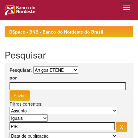
Skip
navigation
DSpace - BNB - Banco do Nordeste do Brasil
Pesquisar
Pesquisar:
por
Filtros correntes: