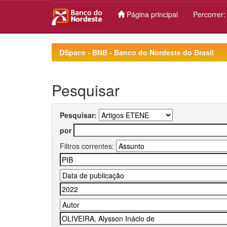
Página principal
Percorrer
Skip
navigation
DSpace - BNB - Banco do Nordeste do Brasil
Pesquisar
Pesquisar:
por
Filtros correntes: