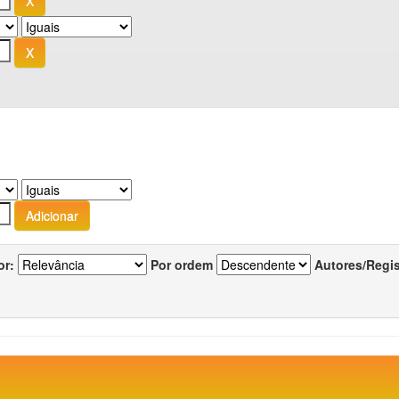
or:
Por ordem
Autores/Regi