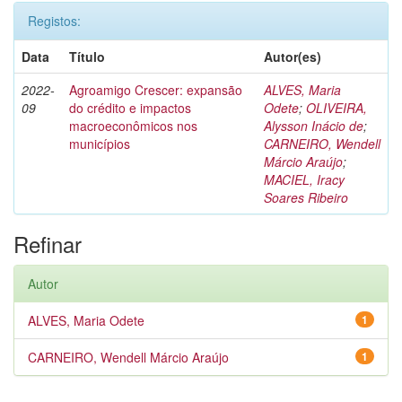
Registos:
Data
Título
Autor(es)
2022-
Agroamigo Crescer: expansão
ALVES, Maria
09
do crédito e impactos
Odete
;
OLIVEIRA,
macroeconômicos nos
Alysson Inácio de
;
municípios
CARNEIRO, Wendell
Márcio Araújo
;
MACIEL, Iracy
Soares Ribeiro
Refinar
Autor
ALVES, Maria Odete
1
CARNEIRO, Wendell Márcio Araújo
1