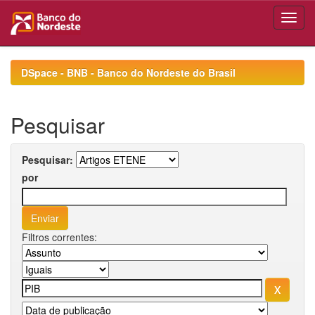
Skip
navigation
DSpace - BNB - Banco do Nordeste do Brasil
Pesquisar
Pesquisar:
por
Filtros correntes: