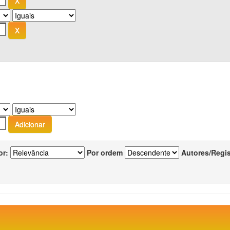
or:
Por ordem
Autores/Regi