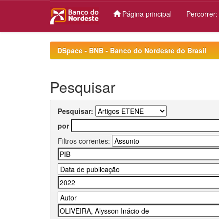
Página principal
Percorrer
Skip
navigation
DSpace - BNB - Banco do Nordeste do Brasil
Pesquisar
Pesquisar:
por
Filtros correntes: