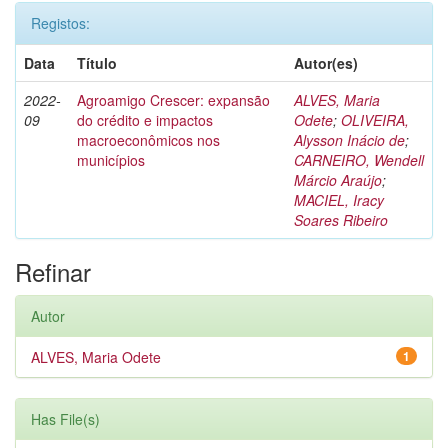
Registos:
Data
Título
Autor(es)
2022-
Agroamigo Crescer: expansão
ALVES, Maria
09
do crédito e impactos
Odete
;
OLIVEIRA,
macroeconômicos nos
Alysson Inácio de
;
municípios
CARNEIRO, Wendell
Márcio Araújo
;
MACIEL, Iracy
Soares Ribeiro
Refinar
Autor
ALVES, Maria Odete
1
Has File(s)