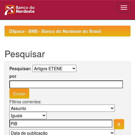
Skip
navigation
DSpace - BNB - Banco do Nordeste do Brasil
Pesquisar
Pesquisar:
por
Filtros correntes: