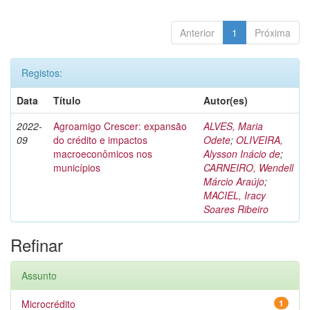
Anterior
1
Próxima
Registos:
Data
Título
Autor(es)
2022-
Agroamigo Crescer: expansão
ALVES, Maria
09
do crédito e impactos
Odete
;
OLIVEIRA,
macroeconômicos nos
Alysson Inácio de
;
municípios
CARNEIRO, Wendell
Márcio Araújo
;
MACIEL, Iracy
Soares Ribeiro
Refinar
Assunto
Microcrédito
1