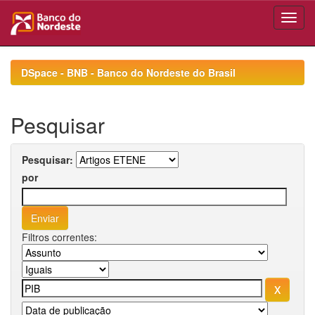
Skip
navigation
DSpace - BNB - Banco do Nordeste do Brasil
Pesquisar
Pesquisar:
por
Filtros correntes: