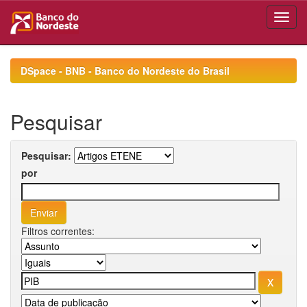
Skip
navigation
DSpace - BNB - Banco do Nordeste do Brasil
Pesquisar
Pesquisar:
por
Filtros correntes: