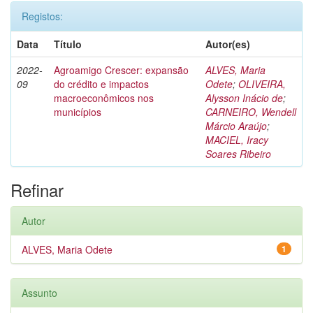
Registos:
Data
Título
Autor(es)
2022-
Agroamigo Crescer: expansão
ALVES, Maria
09
do crédito e impactos
Odete
;
OLIVEIRA,
macroeconômicos nos
Alysson Inácio de
;
municípios
CARNEIRO, Wendell
Márcio Araújo
;
MACIEL, Iracy
Soares Ribeiro
Refinar
Autor
ALVES, Maria Odete
1
Assunto