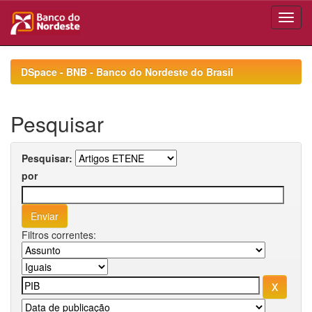
Skip
navigation
DSpace - BNB - Banco do Nordeste do Brasil
Pesquisar
Pesquisar:
por
Filtros correntes: