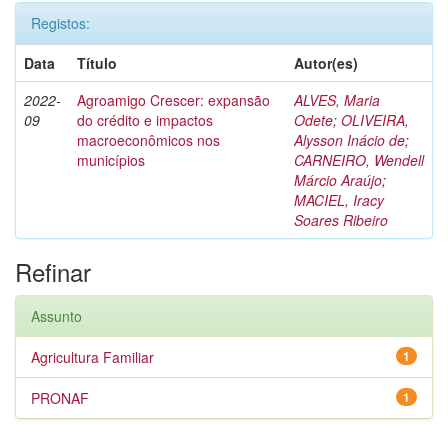
Registos:
Data
Título
Autor(es)
2022-
Agroamigo Crescer: expansão
ALVES, Maria
09
do crédito e impactos
Odete
;
OLIVEIRA,
macroeconômicos nos
Alysson Inácio de
;
municípios
CARNEIRO, Wendell
Márcio Araújo
;
MACIEL, Iracy
Soares Ribeiro
Refinar
Assunto
Agricultura Familiar
1
PRONAF
1