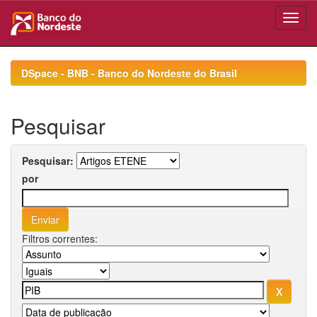
Skip
navigation
DSpace - BNB - Banco do Nordeste do Brasil
Pesquisar
Pesquisar:
por
Filtros correntes: