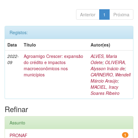
Anterior
1
Próxima
Registos:
Data
Título
Autor(es)
2022-
Agroamigo Crescer: expansão
ALVES, Maria
09
do crédito e impactos
Odete
;
OLIVEIRA,
macroeconômicos nos
Alysson Inácio de
;
municípios
CARNEIRO, Wendell
Márcio Araújo
;
MACIEL, Iracy
Soares Ribeiro
Refinar
Assunto
PRONAF
1