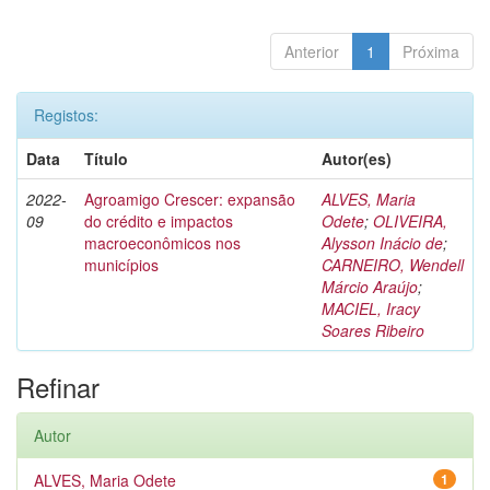
Anterior
1
Próxima
Registos:
Data
Título
Autor(es)
2022-
Agroamigo Crescer: expansão
ALVES, Maria
09
do crédito e impactos
Odete
;
OLIVEIRA,
macroeconômicos nos
Alysson Inácio de
;
municípios
CARNEIRO, Wendell
Márcio Araújo
;
MACIEL, Iracy
Soares Ribeiro
Refinar
Autor
ALVES, Maria Odete
1