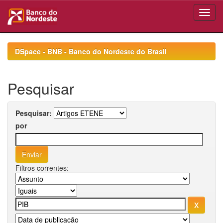
Skip
navigation
DSpace - BNB - Banco do Nordeste do Brasil
Pesquisar
Pesquisar:
por
Filtros correntes: