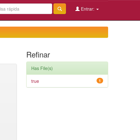
Entrar:
Refinar
Has File(s)
true
1