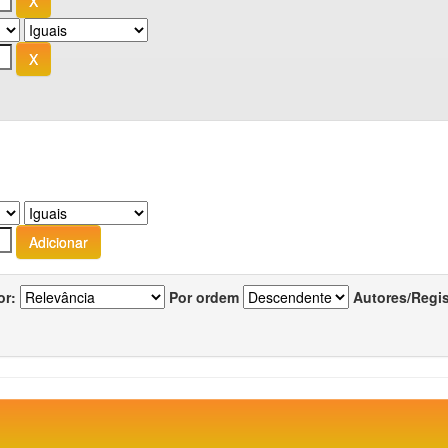
or:
Por ordem
Autores/Regi