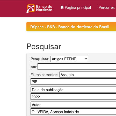
Página principal
Percorrer
Skip
navigation
DSpace - BNB - Banco do Nordeste do Brasil
Pesquisar
Pesquisar:
por
Filtros correntes: