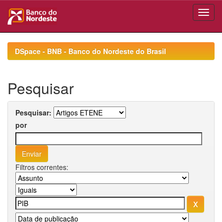
Skip
navigation
DSpace - BNB - Banco do Nordeste do Brasil
Pesquisar
Pesquisar:
por
Filtros correntes: