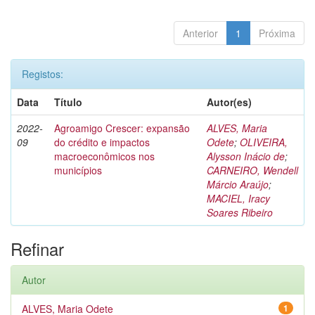
Anterior
1
Próxima
Registos:
Data
Título
Autor(es)
2022-
Agroamigo Crescer: expansão
ALVES, Maria
09
do crédito e impactos
Odete
;
OLIVEIRA,
macroeconômicos nos
Alysson Inácio de
;
municípios
CARNEIRO, Wendell
Márcio Araújo
;
MACIEL, Iracy
Soares Ribeiro
Refinar
Autor
ALVES, Maria Odete
1