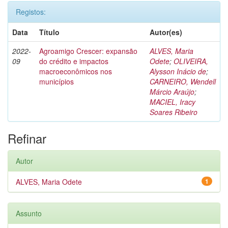
Registos:
Data
Título
Autor(es)
2022-
Agroamigo Crescer: expansão
ALVES, Maria
09
do crédito e impactos
Odete
;
OLIVEIRA,
macroeconômicos nos
Alysson Inácio de
;
municípios
CARNEIRO, Wendell
Márcio Araújo
;
MACIEL, Iracy
Soares Ribeiro
Refinar
Autor
ALVES, Maria Odete
1
Assunto