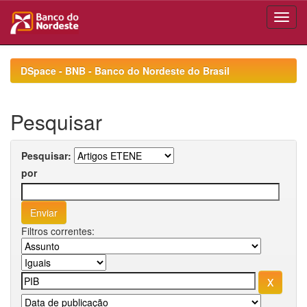
Skip
navigation
DSpace - BNB - Banco do Nordeste do Brasil
Pesquisar
Pesquisar:
por
Filtros correntes: