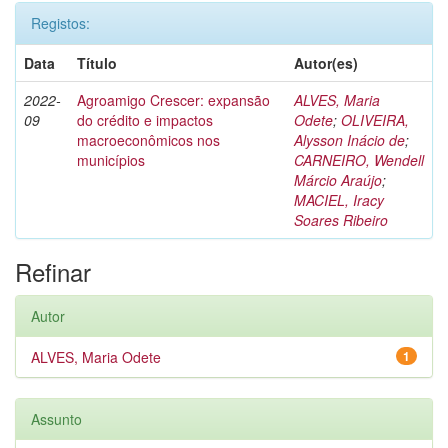
Registos:
Data
Título
Autor(es)
2022-
Agroamigo Crescer: expansão
ALVES, Maria
09
do crédito e impactos
Odete
;
OLIVEIRA,
macroeconômicos nos
Alysson Inácio de
;
municípios
CARNEIRO, Wendell
Márcio Araújo
;
MACIEL, Iracy
Soares Ribeiro
Refinar
Autor
ALVES, Maria Odete
1
Assunto