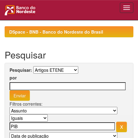
Skip
navigation
DSpace - BNB - Banco do Nordeste do Brasil
Pesquisar
Pesquisar:
por
Filtros correntes: