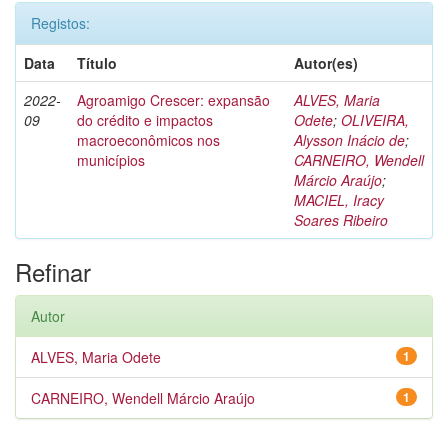
Registos:
Data
Título
Autor(es)
2022-
Agroamigo Crescer: expansão
ALVES, Maria
09
do crédito e impactos
Odete
;
OLIVEIRA,
macroeconômicos nos
Alysson Inácio de
;
municípios
CARNEIRO, Wendell
Márcio Araújo
;
MACIEL, Iracy
Soares Ribeiro
Refinar
Autor
ALVES, Maria Odete
1
CARNEIRO, Wendell Márcio Araújo
1