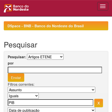
Skip
navigation
DSpace - BNB - Banco do Nordeste do Brasil
Pesquisar
Pesquisar:
por
Filtros correntes: